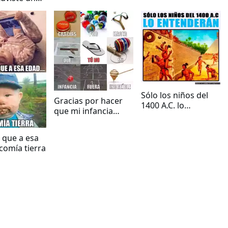
fancia
Sólo los niños del
Gracias por hacer
1400 A.C. lo
que mi infancia
entenderán
fuera increíble
 que a esa
comía tierra