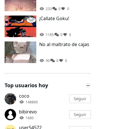
233
0
0
¡Callate Goku!
1185
0
0
No al maltrato de cajas
90
0
0
Top usuarios hoy
coco
Seguir
148869
bibirevo
Seguir
1680
user54572