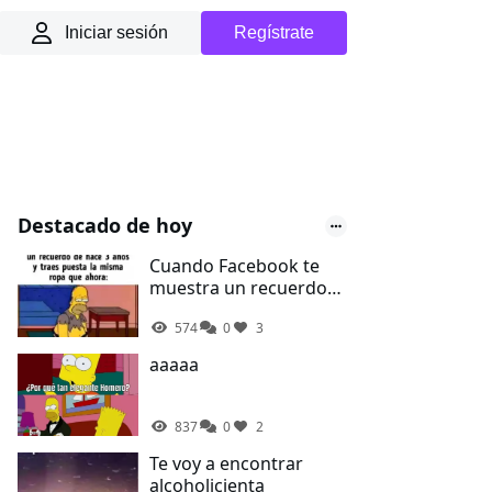
Iniciar sesión
Regístrate
Destacado de hoy
Cuando Facebook te
muestra un recuerdo
de hace 3 años y traes
574
0
3
la misma ropa que
ahora
aaaaa
837
0
2
Te voy a encontrar
alcoholicienta