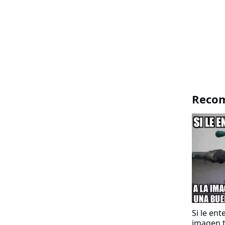
Reco
Si le ent
imagen t