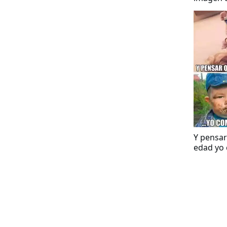
buena in
Y pensar
edad yo 