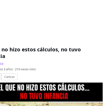
 no hizo estos cálculos, no tuvo
ia
co
ce 3 años ·
214
veces visto
Canicas