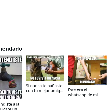
mendado
Si nunca te bañaste
Este era el
con tu mejor amigo,
whatsapp de mi
no tuviste infancia
infancia
endiste a la
uviste una