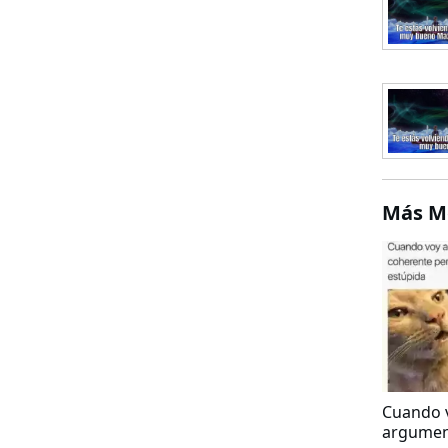
Más 
Cuando v
argumen