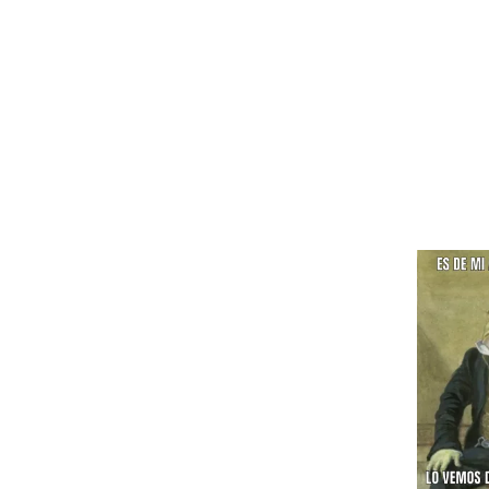
pero rec
gente es