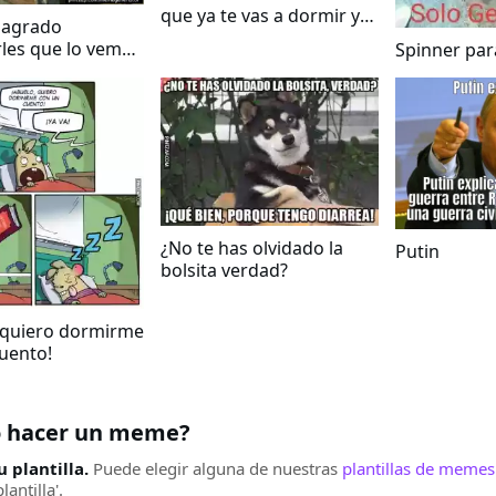
que ya te vas a dormir y
 agrado
te sigue enviando
les que lo vemos
Spinner par
mensajes
de las fiestas
¿No te has olvidado la
Putin
bolsita verdad?
 quiero dormirme
uento!
 hacer un meme?
u plantilla.
Puede elegir alguna de nuestras
plantillas de memes
antilla'.