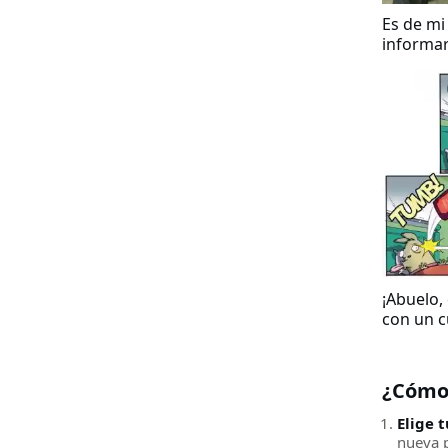
Es de mi
informar
después 
¡Abuelo,
con un c
¿Cómo
Elige t
nueva pl