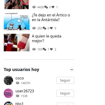
4426
0
1
¿Te dejo en el Ártico o
en la Antártida?
292
0
0
A quien le queda
mejor?
193
1
2
Top usuarios hoy
coco
Seguir
148791
user26723
Seguir
1538
tito1