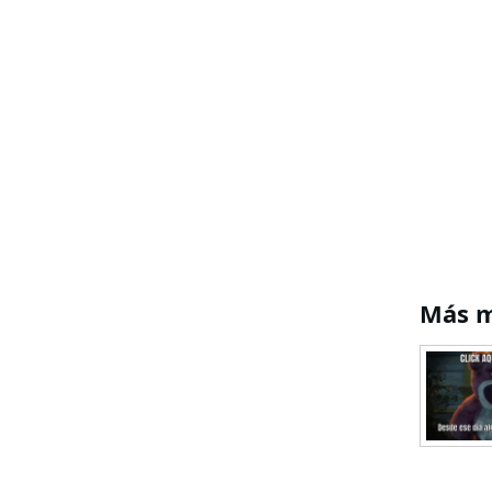
Más m