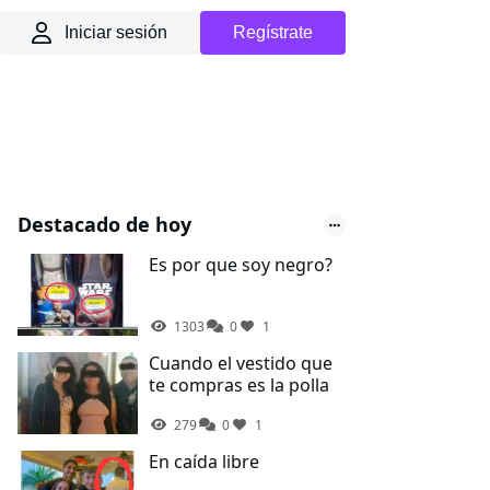
Iniciar sesión
Regístrate
Destacado de hoy
Es por que soy negro?
1303
0
1
Cuando el vestido que
te compras es la polla
279
0
1
En caída libre