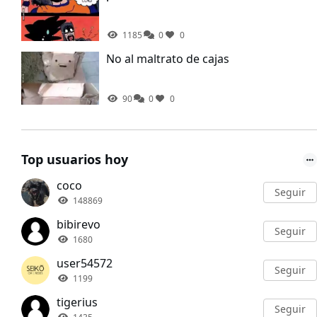
1185
0
0
No al maltrato de cajas
90
0
0
Top usuarios hoy
coco
Seguir
148869
bibirevo
Seguir
1680
user54572
Seguir
1199
tigerius
Seguir