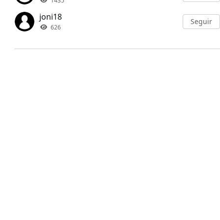
1435
joni18
Seguir
626