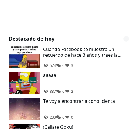
Destacado de hoy
Cuando Facebook te muestra un
recuerdo de hace 3 años y traes la
misma ropa que ahora
574
0
3
aaaaa
837
0
2
Te voy a encontrar alcoholicienta
233
0
0
¡Callate Goku!