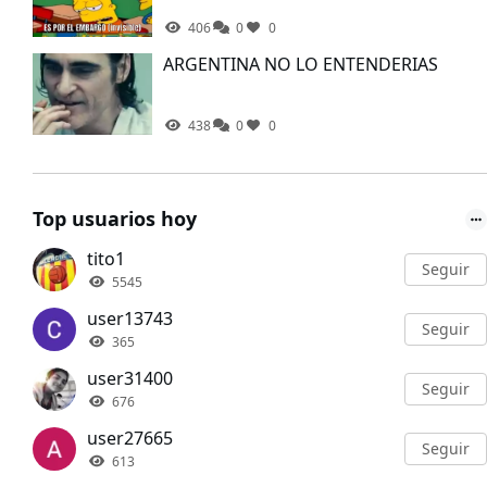
406
0
0
ARGENTINA NO LO ENTENDERIAS
438
0
0
Top usuarios hoy
tito1
Seguir
5545
user13743
Seguir
365
user31400
Seguir
676
user27665
Seguir
613