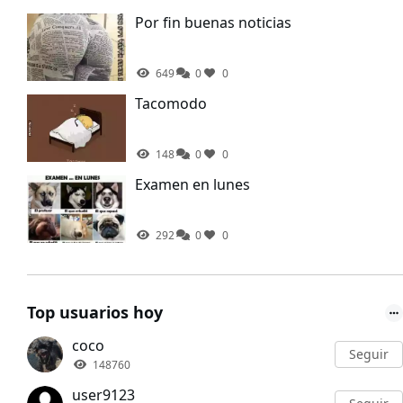
Por fin buenas noticias
649
0
0
Tacomodo
148
0
0
Examen en lunes
292
0
0
Top usuarios hoy
coco
Seguir
148760
user9123