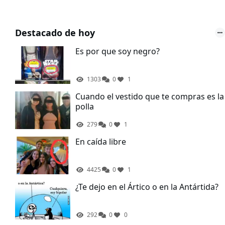
Destacado de hoy
Es por que soy negro?
1303
0
1
Cuando el vestido que te compras es la
polla
279
0
1
En caída libre
4425
0
1
¿Te dejo en el Ártico o en la Antártida?
292
0
0