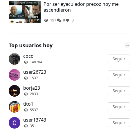
Por ser eyaculador precoz hoy me
ascendieron
197
0
0
Top usuarios hoy
coco
Seguir
148784
user26723
Seguir
1537
borja23
Seguir
2833
tito1
Seguir
5537
user13743
Seguir
351