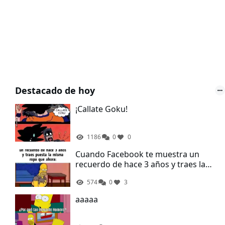
Destacado de hoy
¡Callate Goku!
1186
0
0
Cuando Facebook te muestra un
recuerdo de hace 3 años y traes la
misma ropa que ahora
574
0
3
aaaaa