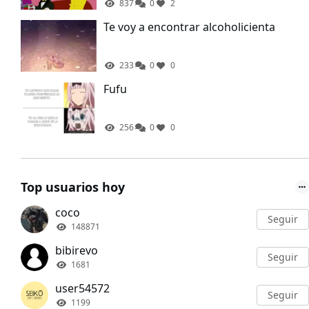
837
0
2
Te voy a encontrar alcoholicienta
233
0
0
Fufu
256
0
0
Top usuarios hoy
coco
Seguir
148871
bibirevo
Seguir
1681
user54572
Seguir
1199